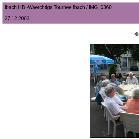
Ibach HB -Waerchtigs Tournee Ibach / IMG_0360
27.12.2003